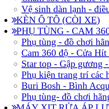
Vệ sinh dàn lạnh - điề
KÈN Ô TÔ (CÒI XE)
PHỤ TÙNG - CAM 360
Phụ tùng - đồ chơi hã
Cam 360 độ - Cửa Hít
Star top - Gập gương 
Phụ kiện trang trí các
Buri Bosh - Bình Acq
Phụ tùng- đồ chơi hãn
MÁY XỊT RỬA ÁP LỰ