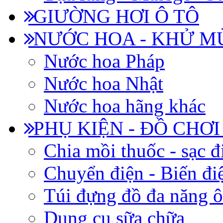
GIƯỜNG HƠI Ô TÔ
NƯỚC HOA - KHỬ M
Nước hoa Pháp
Nước hoa Nhật
Nước hoa hãng khác
PHỤ KIỆN - ĐỒ CHƠI
Chia mồi thuốc - sạc đ
Chuyển điện - Biến đi
Túi đựng đồ đa năng ô
Dụng cụ sữa chữa