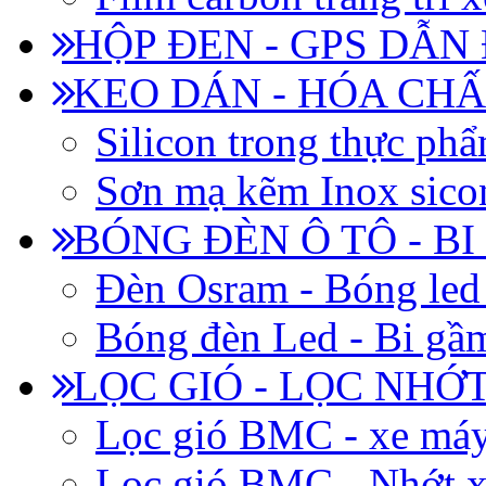
HỘP ĐEN - GPS DẪN
KEO DÁN - HÓA CHẤ
Silicon trong thực ph
Sơn mạ kẽm Inox siconi
BÓNG ĐÈN Ô TÔ - B
Đèn Osram - Bóng led
Bóng đèn Led - Bi gầm
LỌC GIÓ - LỌC NHỚ
Lọc gió BMC - xe má
Lọc gió BMC - Nhớt x