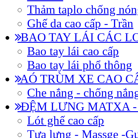
Thảm taplo chống nón
Ghế da cao cấp - Trần
BAO TAY LÁI CÁC L
Bao tay lái cao cấp
Bao tay lái phổ thông
AÓ TRÙM XE CAO CẤ
Che nắng - chống nắn
ĐỆM LƯNG MATXA -
Lót ghế cao cấp
Tựa lưng - Massge -Gư