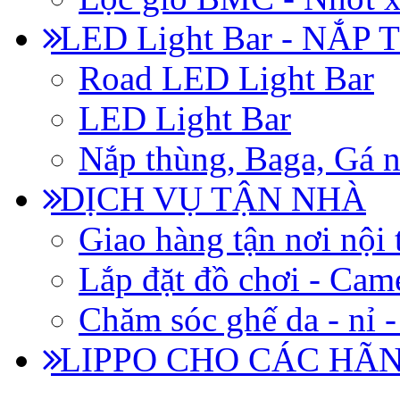
LED Light Bar - NẮP
Road LED Light Bar
LED Light Bar
Nắp thùng, Baga, Gá n
DỊCH VỤ TẬN NHÀ
Giao hàng tận nơi nội 
Lắp đặt đồ chơi - Came
Chăm sóc ghế da - nỉ -
LIPPO CHO CÁC HÃ