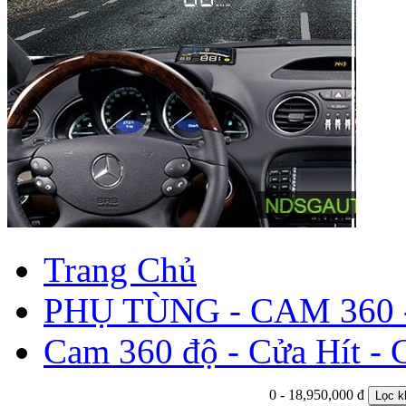
Trang Chủ
PHỤ TÙNG - CAM 360 
Cam 360 độ - Cửa Hít - 
0 - 18,950,000 đ
Lọc k