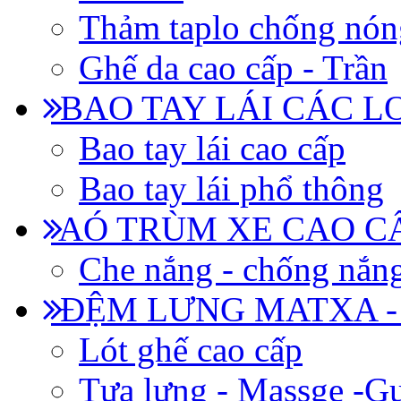
Thảm taplo chống nón
Ghế da cao cấp - Trần
BAO TAY LÁI CÁC L
Bao tay lái cao cấp
Bao tay lái phổ thông
AÓ TRÙM XE CAO CẤ
Che nắng - chống nắn
ĐỆM LƯNG MATXA -
Lót ghế cao cấp
Tựa lưng - Massge -Gư