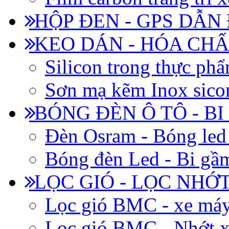
HỘP ĐEN - GPS DẪN
KEO DÁN - HÓA CHẤ
Silicon trong thực ph
Sơn mạ kẽm Inox siconi
BÓNG ĐÈN Ô TÔ - B
Đèn Osram - Bóng led
Bóng đèn Led - Bi gầm
LỌC GIÓ - LỌC NHỚ
Lọc gió BMC - xe má
Lọc gió BMC - Nhớt x