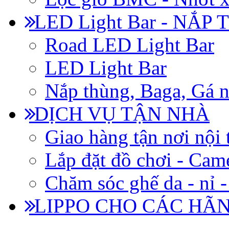
LED Light Bar - NẮP
Road LED Light Bar
LED Light Bar
Nắp thùng, Baga, Gá n
DỊCH VỤ TẬN NHÀ
Giao hàng tận nơi nội 
Lắp đặt đồ chơi - Came
Chăm sóc ghế da - nỉ -
LIPPO CHO CÁC HÃ