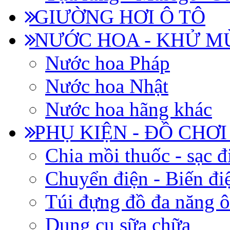
GIƯỜNG HƠI Ô TÔ
NƯỚC HOA - KHỬ M
Nước hoa Pháp
Nước hoa Nhật
Nước hoa hãng khác
PHỤ KIỆN - ĐỒ CHƠI
Chia mồi thuốc - sạc đ
Chuyển điện - Biến đi
Túi đựng đồ đa năng ô
Dụng cụ sữa chữa