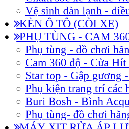
Vệ sinh dàn lạnh - điề
KÈN Ô TÔ (CÒI XE)
PHỤ TÙNG - CAM 360
Phụ tùng - đồ chơi hã
Cam 360 độ - Cửa Hít
Star top - Gập gương 
Phụ kiện trang trí các
Buri Bosh - Bình Acq
Phụ tùng- đồ chơi hãn
MÁY XỊT RỬA ÁP LỰ