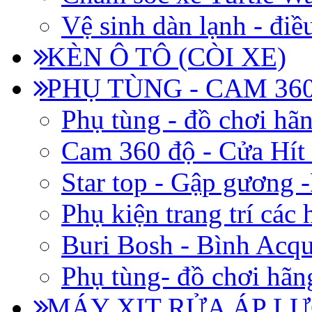
Vệ sinh dàn lạnh - điề
KÈN Ô TÔ (CÒI XE)
PHỤ TÙNG - CAM 360
Phụ tùng - đồ chơi hã
Cam 360 độ - Cửa Hít
Star top - Gập gương 
Phụ kiện trang trí các
Buri Bosh - Bình Acq
Phụ tùng- đồ chơi hãn
MÁY XỊT RỬA ÁP LỰ