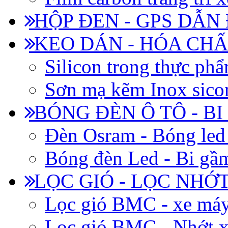
HỘP ĐEN - GPS DẪN
KEO DÁN - HÓA CHẤ
Silicon trong thực ph
Sơn mạ kẽm Inox siconi
BÓNG ĐÈN Ô TÔ - B
Đèn Osram - Bóng led
Bóng đèn Led - Bi gầm
LỌC GIÓ - LỌC NHỚ
Lọc gió BMC - xe má
Lọc gió BMC - Nhớt x