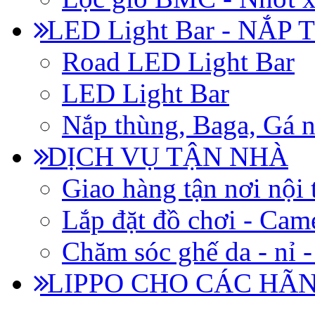
LED Light Bar - NẮP
Road LED Light Bar
LED Light Bar
Nắp thùng, Baga, Gá n
DỊCH VỤ TẬN NHÀ
Giao hàng tận nơi nội 
Lắp đặt đồ chơi - Came
Chăm sóc ghế da - nỉ -
LIPPO CHO CÁC HÃ