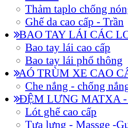
Thảm taplo chống nón
Ghế da cao cấp - Trần
BAO TAY LÁI CÁC L
Bao tay lái cao cấp
Bao tay lái phổ thông
AÓ TRÙM XE CAO CẤ
Che nắng - chống nắn
ĐỆM LƯNG MATXA -
Lót ghế cao cấp
Tựa lưng - Massge -Gư