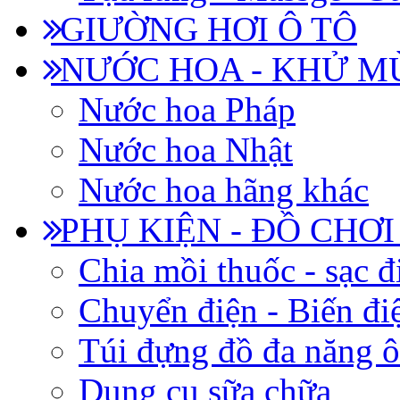
GIƯỜNG HƠI Ô TÔ
NƯỚC HOA - KHỬ M
Nước hoa Pháp
Nước hoa Nhật
Nước hoa hãng khác
PHỤ KIỆN - ĐỒ CHƠI
Chia mồi thuốc - sạc đ
Chuyển điện - Biến đi
Túi đựng đồ đa năng ô
Dụng cụ sữa chữa