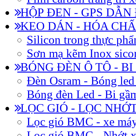
HỘP ĐEN - GPS DẪN
KEO DÁN - HÓA CHẤ
Silicon trong thực ph
Sơn mạ kẽm Inox siconi
BÓNG ĐÈN Ô TÔ - B
Đèn Osram - Bóng led
Bóng đèn Led - Bi gầm
LỌC GIÓ - LỌC NHỚ
Lọc gió BMC - xe má
Lọc gió BMC - Nhớt x