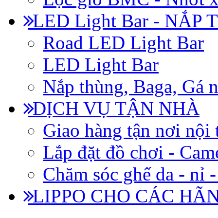
LED Light Bar - NẮP
Road LED Light Bar
LED Light Bar
Nắp thùng, Baga, Gá n
DỊCH VỤ TẬN NHÀ
Giao hàng tận nơi nội 
Lắp đặt đồ chơi - Came
Chăm sóc ghế da - nỉ -
LIPPO CHO CÁC HÃ