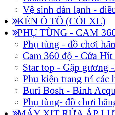
Vệ sinh dàn lạnh - điề
KÈN Ô TÔ (CÒI XE)
PHỤ TÙNG - CAM 360
Phụ tùng - đồ chơi hã
Cam 360 độ - Cửa Hít
Star top - Gập gương 
Phụ kiện trang trí các
Buri Bosh - Bình Acq
Phụ tùng- đồ chơi hãn
MÁY XỊT RỬA ÁP LỰ