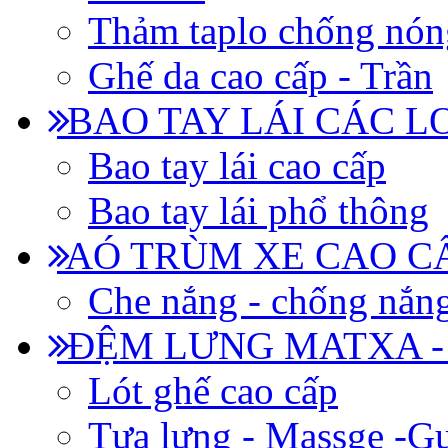
Thảm taplo chống nón
Ghế da cao cấp - Trần
BAO TAY LÁI CÁC L
Bao tay lái cao cấp
Bao tay lái phổ thông
AÓ TRÙM XE CAO CẤ
Che nắng - chống nắn
ĐỆM LƯNG MATXA -
Lót ghế cao cấp
Tựa lưng - Massge -Gư