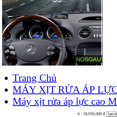
Trang Chủ
MÁY XỊT RỬA ÁP LỰC
Máy xịt rửa áp lực cao M
0 - 18,950,000 đ
Lọc k