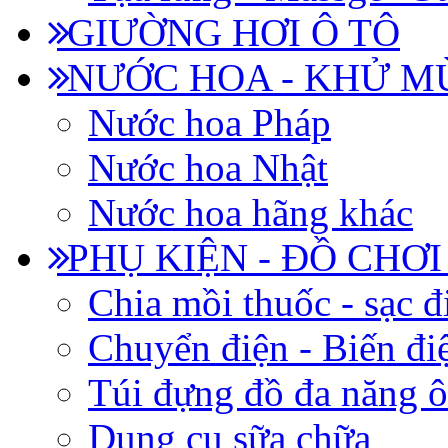
GIƯỜNG HƠI Ô TÔ
NƯỚC HOA - KHỬ M
Nước hoa Pháp
Nước hoa Nhật
Nước hoa hãng khác
PHỤ KIỆN - ĐỒ CHƠI
Chia mồi thuốc - sạc đ
Chuyển điện - Biến đi
Túi đựng đồ đa năng ô
Dụng cụ sữa chữa