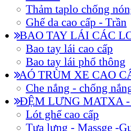
Thảm taplo chống nón
Ghế da cao cấp - Trần
BAO TAY LÁI CÁC L
Bao tay lái cao cấp
Bao tay lái phổ thông
AÓ TRÙM XE CAO CẤ
Che nắng - chống nắn
ĐỆM LƯNG MATXA -
Lót ghế cao cấp
Tựa lưng - Massge -Gư