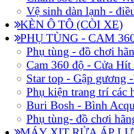
Vệ sinh dàn lạnh - điề
KÈN Ô TÔ (CÒI XE)
PHỤ TÙNG - CAM 360
Phụ tùng - đồ chơi hã
Cam 360 độ - Cửa Hít
Star top - Gập gương 
Phụ kiện trang trí các
Buri Bosh - Bình Acq
Phụ tùng- đồ chơi hãn
MÁY XỊT RỬA ÁP LỰ