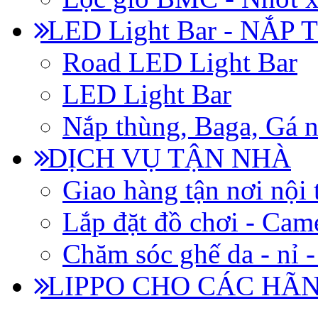
LED Light Bar - NẮP
Road LED Light Bar
LED Light Bar
Nắp thùng, Baga, Gá n
DỊCH VỤ TẬN NHÀ
Giao hàng tận nơi nội 
Lắp đặt đồ chơi - Came
Chăm sóc ghế da - nỉ -
LIPPO CHO CÁC HÃ