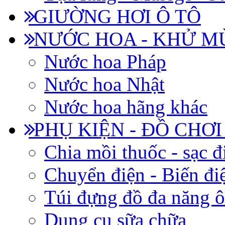
GIƯỜNG HƠI Ô TÔ
NƯỚC HOA - KHỬ M
Nước hoa Pháp
Nước hoa Nhật
Nước hoa hãng khác
PHỤ KIỆN - ĐỒ CHƠI
Chia mồi thuốc - sạc đ
Chuyển điện - Biến đi
Túi đựng đồ đa năng ô
Dụng cụ sữa chữa