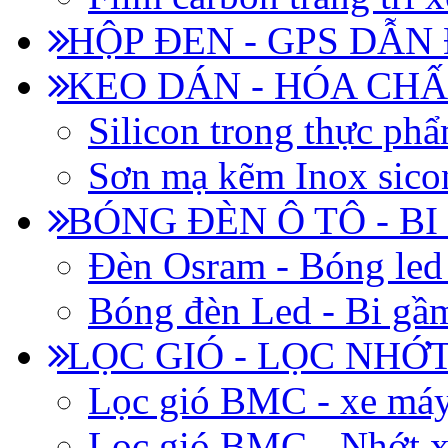
HỘP ĐEN - GPS DẪN
KEO DÁN - HÓA CHẤ
Silicon trong thực ph
Sơn mạ kẽm Inox siconi
BÓNG ĐÈN Ô TÔ - B
Đèn Osram - Bóng led
Bóng đèn Led - Bi gầm
LỌC GIÓ - LỌC NHỚ
Lọc gió BMC - xe má
Lọc gió BMC - Nhớt x