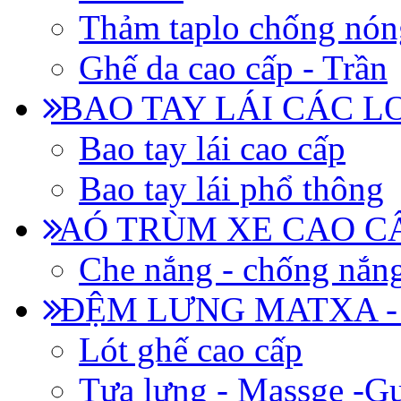
Thảm taplo chống nón
Ghế da cao cấp - Trần
BAO TAY LÁI CÁC L
Bao tay lái cao cấp
Bao tay lái phổ thông
AÓ TRÙM XE CAO CẤ
Che nắng - chống nắn
ĐỆM LƯNG MATXA -
Lót ghế cao cấp
Tựa lưng - Massge -Gư