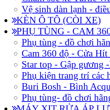
Vệ sinh dàn lạnh - điề
KÈN Ô TÔ (CÒI XE)
PHỤ TÙNG - CAM 360
Phụ tùng - đồ chơi hã
Cam 360 độ - Cửa Hít
Star top - Gập gương 
Phụ kiện trang trí các
Buri Bosh - Bình Acq
Phụ tùng- đồ chơi hãn
MÁY XỊT RỬA ÁP LỰ