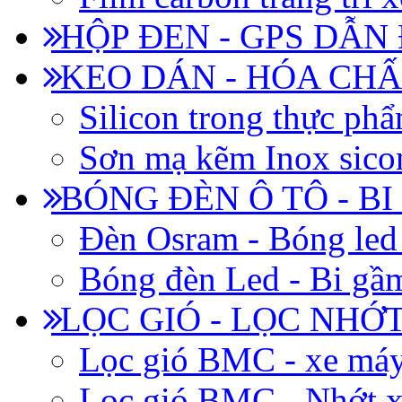
HỘP ĐEN - GPS DẪN
KEO DÁN - HÓA CHẤ
Silicon trong thực ph
Sơn mạ kẽm Inox siconi
BÓNG ĐÈN Ô TÔ - B
Đèn Osram - Bóng led
Bóng đèn Led - Bi gầm
LỌC GIÓ - LỌC NHỚ
Lọc gió BMC - xe má
Lọc gió BMC - Nhớt x