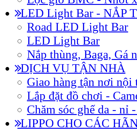
LED Light Bar - NẮP
Road LED Light Bar
LED Light Bar
Nắp thùng, Baga, Gá n
DỊCH VỤ TẬN NHÀ
Giao hàng tận nơi nội 
Lắp đặt đồ chơi - Came
Chăm sóc ghế da - nỉ -
LIPPO CHO CÁC HÃ