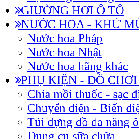
GIƯỜNG HƠI Ô TÔ
NƯỚC HOA - KHỬ M
Nước hoa Pháp
Nước hoa Nhật
Nước hoa hãng khác
PHỤ KIỆN - ĐỒ CHƠI
Chia mồi thuốc - sạc đ
Chuyển điện - Biến đi
Túi đựng đồ đa năng ô
Dụng cụ sữa chữa