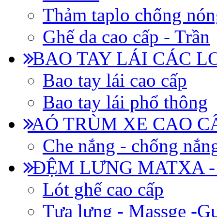
Thảm taplo chống nón
Ghế da cao cấp - Trần
BAO TAY LÁI CÁC L
Bao tay lái cao cấp
Bao tay lái phổ thông
AÓ TRÙM XE CAO CẤ
Che nắng - chống nắn
ĐỆM LƯNG MATXA -
Lót ghế cao cấp
Tựa lưng - Massge -Gư