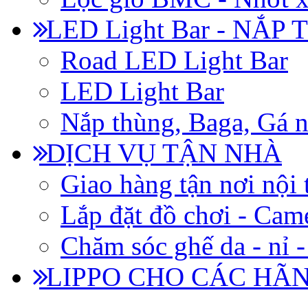
LED Light Bar - NẮP
Road LED Light Bar
LED Light Bar
Nắp thùng, Baga, Gá n
DỊCH VỤ TẬN NHÀ
Giao hàng tận nơi nội 
Lắp đặt đồ chơi - Came
Chăm sóc ghế da - nỉ -
LIPPO CHO CÁC HÃ