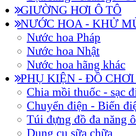
GIƯỜNG HƠI Ô TÔ
NƯỚC HOA - KHỬ M
Nước hoa Pháp
Nước hoa Nhật
Nước hoa hãng khác
PHỤ KIỆN - ĐỒ CHƠI
Chia mồi thuốc - sạc đ
Chuyển điện - Biến đi
Túi đựng đồ đa năng ô
Dụng cụ sữa chữa