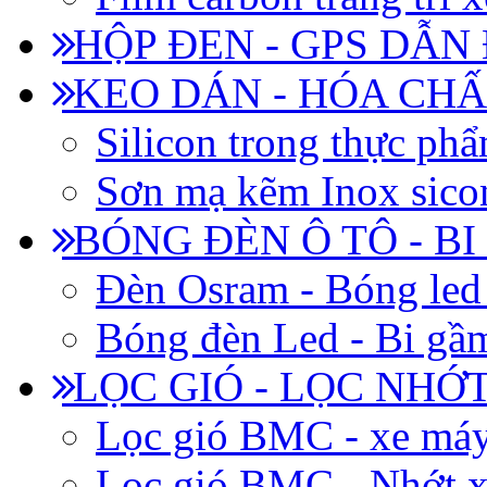
HỘP ĐEN - GPS DẪN
KEO DÁN - HÓA CHẤ
Silicon trong thực ph
Sơn mạ kẽm Inox siconi
BÓNG ĐÈN Ô TÔ - B
Đèn Osram - Bóng led
Bóng đèn Led - Bi gầm
LỌC GIÓ - LỌC NHỚ
Lọc gió BMC - xe má
Lọc gió BMC - Nhớt x