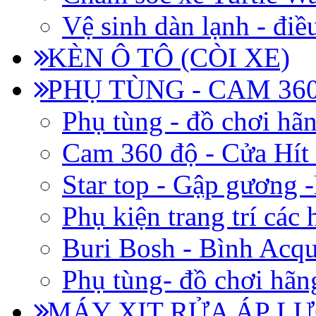
Vệ sinh dàn lạnh - điề
KÈN Ô TÔ (CÒI XE)
PHỤ TÙNG - CAM 360
Phụ tùng - đồ chơi hã
Cam 360 độ - Cửa Hít
Star top - Gập gương 
Phụ kiện trang trí các
Buri Bosh - Bình Acq
Phụ tùng- đồ chơi hãn
MÁY XỊT RỬA ÁP LỰ