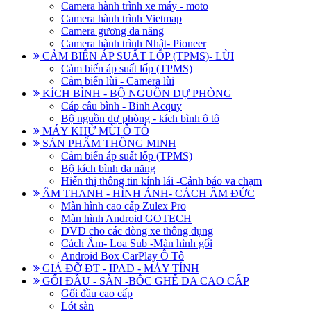
Camera hành trình xe máy - moto
Camera hành trình Vietmap
Camera gương đa năng
Camera hành trình Nhật- Pioneer
CẢM BIẾN ÁP SUẤT LỐP (TPMS)- LÙI
Cảm biến áp suất lốp (TPMS)
Cảm biến lùi - Camera lùi
KÍCH BÌNH - BỘ NGUỒN DỰ PHÒNG
Cáp câu bình - Binh Acquy
Bộ nguồn dự phòng - kích bình ô tô
MÁY KHỬ MÙI Ô TÔ
SẢN PHẨM THÔNG MINH
Cảm biến áp suất lốp (TPMS)
Bộ kích bình đa năng
Hiển thị thông tin kính lái -Cảnh báo va chạm
ÂM THANH - HÌNH ẢNH- CÁCH ÂM ĐỨC
Màn hình cao cấp Zulex Pro
Màn hình Android GOTECH
DVD cho các dòng xe thông dụng
Cách Âm- Loa Sub -Màn hình gối
Android Box CarPlay Ô Tô
GIÁ ĐỠ ĐT - IPAD - MÁY TÍNH
GỐI ĐẦU - SÀN -BÔC GHẾ DA CAO CẤP
Gối đầu cao cấp
Lót sàn