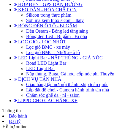
HỘP ĐEN - GPS DẪN ĐƯỜNG
KEO DÁN - HÓA CHẤT CN
Silicon trong thực phẩm
Sơn mạ kẽm Inox siconi - Italy
BÓNG ĐÈN Ô TÔ - BI GẦM
Đèn Osram - Bóng led tăng sáng
Bóng đèn Led - Bi gầm - Bi pha
LỌC GIÓ - LỌC NHỚT
Lọc gió BMC - xe máy
Lọc gió BMC - Nhớt xe ô tô
LED Light Bar - NẮP THÙNG - GIÁ NÓC
Road LED Light Bar
LED Light Bar
Nắp thùng, Baga, Gá nóc, cốp nóc phi Thuyền
DỊCH VỤ TẬN NHÀ
Giao hàng tận nơi nội thành -ship toàn quốc
Lắp đặt đồ chơi - Camera hành trình tận nhà
Chăm sóc ghế da - nỉ - salon
LIPPO CHO CÁC HÃNG XE
Thông tin
Bảo hành
Đại lý
Hỗ trợ online