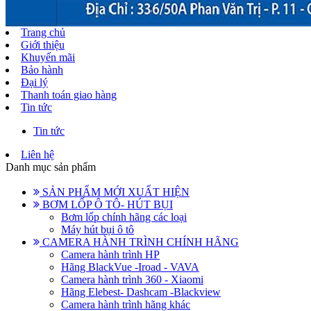
Trang chủ
Giới thiệu
Khuyến mãi
Bảo hành
Đại lý
Thanh toán giao hàng
Tin tức
Tin tức
Liên hệ
Danh mục sản phẩm
SẢN PHẨM MỚI XUẤT HIỆN
BƠM LỐP Ô TÔ- HÚT BỤI
Bơm lốp chính hãng các loại
Máy hút bụi ô tô
CAMERA HÀNH TRÌNH CHÍNH HÃNG
Camera hành trình HP
Hãng BlackVue -Iroad - VAVA
Camera hành trình 360 - Xiaomi
Hãng Elebest- Dashcam -Blackview
Camera hành trình hãng khác