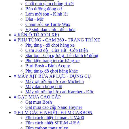
Chất phủ gầm chống rỉ xét
Bão dưỡng động cơ
Làm mới sơn - Kính lái
Dầu - Mỡ
Chăm sóc xe Turtle Wax
Vệ sinh dàn lạnh - điều hòa
KÈN Ô TÔ (CÒI XE)
PHỤ TÙNG - CAM 360 - TRANG TRÍ XE
Phụ tùng - đồ chơi hãng xe
Cam 360 độ - Cửa Hít - Cóp Điện
Star top - Gập gương -Lên kính tự động
Phụ kiện trang trí các hãng xe
Buri Bosh - Bình Acquy
Phụ tùng- đồ chơi hãng khác
MÁY XỊT RỬA ÁP LỰC - DỤNG CỤ
Máy xịt rửa áp lực cao Michelin
Máy đánh bóng ô tô
Máy xịt rửa áp lực cao Karcher - Đức
GẠT MƯA CAO CẤP
Gạt mưa Bosh
Gạt mưa cao cấp Nano Heyner
FILM CÁCH NHIỆT- FILM CARBON
Film cách nhiệt Lumar - UV400
Film cách nhiệt SFILM -USA
Film carbon trang trí xe