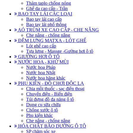
Thảm taplo chống nóng
Ghế da cao cấp - Trần
BAO TAY LÁI CÁC LOẠI
Bao tay lái cao cấp
Bao tay lái phổ thông
AÓ TRÙM XE CAO CẤP - CHE NẮNG
Che nắng - chống nắng
ĐỆM LƯNG MATXA - LÓT GHẾ
Lót ghế cao cấp
Tựa lưng - Massge -Gường hơi ô tô
GIƯỜNG HƠI Ô TÔ
NƯỚC HOA - KHỬ MÙI
Nước hoa Pháp
Nước hoa Nhật
Nước hoa hãng khác
PHỤ KIỆN - ĐỒ CHƠI ĐỘC LẠ
Chia mồi thuốc - sạc điện thoại
Chuyển điện - Biến điện
Túi đựng đồ đa năng ô tô
Dụng cụ sữa chữa
Chống xước ô tô
Phụ kiện khác
Che nắng - chống nắng
HÓA CHẤT BÃO DƯỠNG Ô TÔ
SP chăm sóc xe