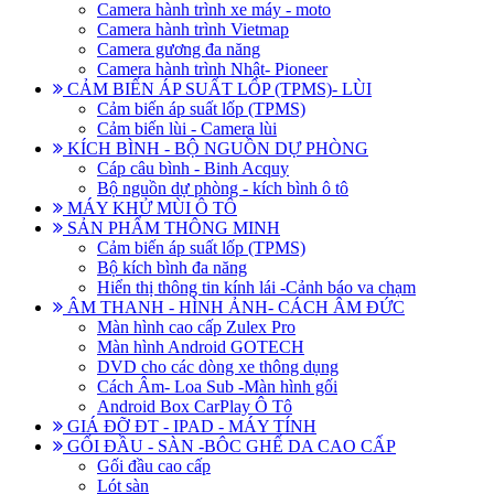
Camera hành trình xe máy - moto
Camera hành trình Vietmap
Camera gương đa năng
Camera hành trình Nhật- Pioneer
CẢM BIẾN ÁP SUẤT LỐP (TPMS)- LÙI
Cảm biến áp suất lốp (TPMS)
Cảm biến lùi - Camera lùi
KÍCH BÌNH - BỘ NGUỒN DỰ PHÒNG
Cáp câu bình - Binh Acquy
Bộ nguồn dự phòng - kích bình ô tô
MÁY KHỬ MÙI Ô TÔ
SẢN PHẨM THÔNG MINH
Cảm biến áp suất lốp (TPMS)
Bộ kích bình đa năng
Hiển thị thông tin kính lái -Cảnh báo va chạm
ÂM THANH - HÌNH ẢNH- CÁCH ÂM ĐỨC
Màn hình cao cấp Zulex Pro
Màn hình Android GOTECH
DVD cho các dòng xe thông dụng
Cách Âm- Loa Sub -Màn hình gối
Android Box CarPlay Ô Tô
GIÁ ĐỠ ĐT - IPAD - MÁY TÍNH
GỐI ĐẦU - SÀN -BÔC GHẾ DA CAO CẤP
Gối đầu cao cấp
Lót sàn