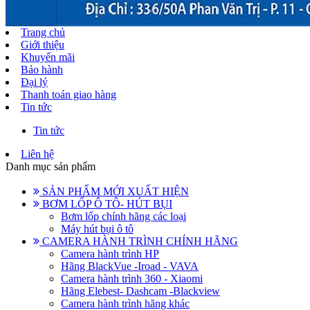
Trang chủ
Giới thiệu
Khuyến mãi
Bảo hành
Đại lý
Thanh toán giao hàng
Tin tức
Tin tức
Liên hệ
Danh mục sản phẩm
SẢN PHẨM MỚI XUẤT HIỆN
BƠM LỐP Ô TÔ- HÚT BỤI
Bơm lốp chính hãng các loại
Máy hút bụi ô tô
CAMERA HÀNH TRÌNH CHÍNH HÃNG
Camera hành trình HP
Hãng BlackVue -Iroad - VAVA
Camera hành trình 360 - Xiaomi
Hãng Elebest- Dashcam -Blackview
Camera hành trình hãng khác