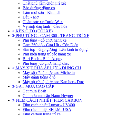
Chất phủ gầm chống rỉ xét
Bão dưỡng động cơ
Làm mới sơn - Kính lái
Dầu - Mỡ
Chăm sóc xe Turtle Wax
Vệ sinh dàn lạnh - điều hòa
KÈN Ô TÔ (CÒI XE)
PHỤ TÙNG - CAM 360 - TRANG TRÍ XE
Phụ tùng - đồ chơi hãng xe
Cam 360 độ - Cửa Hít - Cóp Điện
Star top - Gập gương -Lên kính tự động
Phụ kiện trang trí các hãng xe
Buri Bosh - Bình Acquy
Phụ tùng- đồ chơi hãng khác
MÁY XỊT RỬA ÁP LỰC - DỤNG CỤ
Máy xịt rửa áp lực cao Michelin
Máy đánh bóng ô tô
Máy xịt rửa áp lực cao Karcher - Đức
GẠT MƯA CAO CẤP
Gạt mưa Bosh
Gạt mưa cao cấp Nano Heyner
FILM CÁCH NHIỆT- FILM CARBON
Film cách nhiệt Lumar - UV400
Film cách nhiệt SFILM -USA
Film carbon trang trí xe