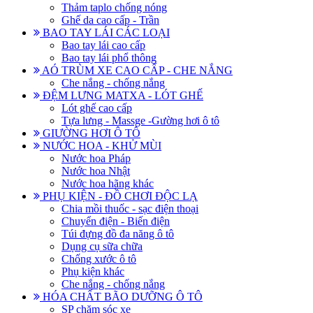
Thảm taplo chống nóng
Ghế da cao cấp - Trần
BAO TAY LÁI CÁC LOẠI
Bao tay lái cao cấp
Bao tay lái phổ thông
AÓ TRÙM XE CAO CẤP - CHE NẮNG
Che nắng - chống nắng
ĐỆM LƯNG MATXA - LÓT GHẾ
Lót ghế cao cấp
Tựa lưng - Massge -Gường hơi ô tô
GIƯỜNG HƠI Ô TÔ
NƯỚC HOA - KHỬ MÙI
Nước hoa Pháp
Nước hoa Nhật
Nước hoa hãng khác
PHỤ KIỆN - ĐỒ CHƠI ĐỘC LẠ
Chia mồi thuốc - sạc điện thoại
Chuyển điện - Biến điện
Túi đựng đồ đa năng ô tô
Dụng cụ sữa chữa
Chống xước ô tô
Phụ kiện khác
Che nắng - chống nắng
HÓA CHẤT BÃO DƯỠNG Ô TÔ
SP chăm sóc xe