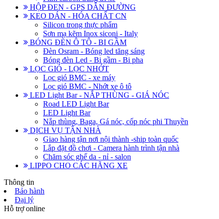
HỘP ĐEN - GPS DẪN ĐƯỜNG
KEO DÁN - HÓA CHẤT CN
Silicon trong thực phẩm
Sơn mạ kẽm Inox siconi - Italy
BÓNG ĐÈN Ô TÔ - BI GẦM
Đèn Osram - Bóng led tăng sáng
Bóng đèn Led - Bi gầm - Bi pha
LỌC GIÓ - LỌC NHỚT
Lọc gió BMC - xe máy
Lọc gió BMC - Nhớt xe ô tô
LED Light Bar - NẮP THÙNG - GIÁ NÓC
Road LED Light Bar
LED Light Bar
Nắp thùng, Baga, Gá nóc, cốp nóc phi Thuyền
DỊCH VỤ TẬN NHÀ
Giao hàng tận nơi nội thành -ship toàn quốc
Lắp đặt đồ chơi - Camera hành trình tận nhà
Chăm sóc ghế da - nỉ - salon
LIPPO CHO CÁC HÃNG XE
Thông tin
Bảo hành
Đại lý
Hỗ trợ online