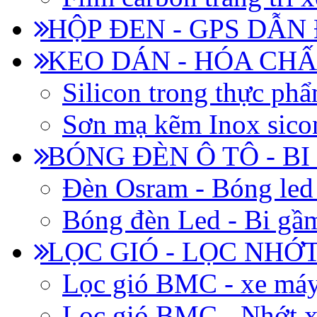
HỘP ĐEN - GPS DẪN
KEO DÁN - HÓA CHẤ
Silicon trong thực ph
Sơn mạ kẽm Inox siconi
BÓNG ĐÈN Ô TÔ - B
Đèn Osram - Bóng led
Bóng đèn Led - Bi gầm
LỌC GIÓ - LỌC NHỚ
Lọc gió BMC - xe má
Lọc gió BMC - Nhớt x