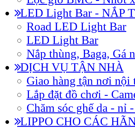
LED Light Bar - NẮP
Road LED Light Bar
LED Light Bar
Nắp thùng, Baga, Gá n
DỊCH VỤ TẬN NHÀ
Giao hàng tận nơi nội 
Lắp đặt đồ chơi - Came
Chăm sóc ghế da - nỉ -
LIPPO CHO CÁC HÃ