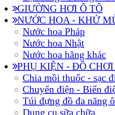
GIƯỜNG HƠI Ô TÔ
NƯỚC HOA - KHỬ M
Nước hoa Pháp
Nước hoa Nhật
Nước hoa hãng khác
PHỤ KIỆN - ĐỒ CHƠI
Chia mồi thuốc - sạc đ
Chuyển điện - Biến đi
Túi đựng đồ đa năng ô
Dụng cụ sữa chữa