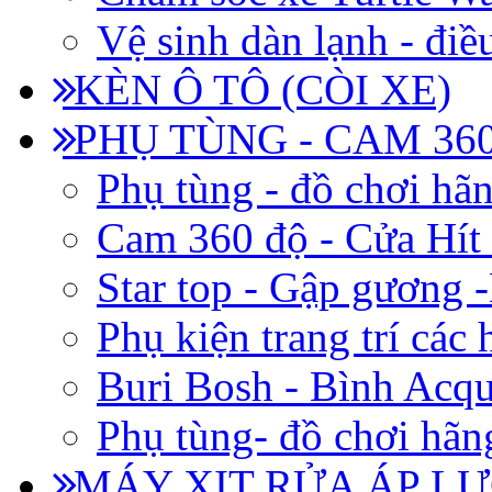
Vệ sinh dàn lạnh - điề
KÈN Ô TÔ (CÒI XE)
PHỤ TÙNG - CAM 360
Phụ tùng - đồ chơi hã
Cam 360 độ - Cửa Hít
Star top - Gập gương 
Phụ kiện trang trí các
Buri Bosh - Bình Acq
Phụ tùng- đồ chơi hãn
MÁY XỊT RỬA ÁP LỰ