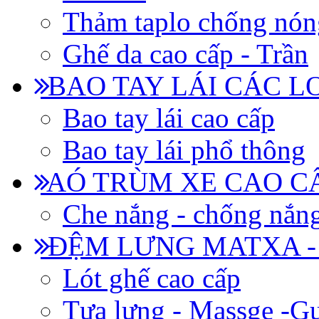
Thảm taplo chống nón
Ghế da cao cấp - Trần
BAO TAY LÁI CÁC L
Bao tay lái cao cấp
Bao tay lái phổ thông
AÓ TRÙM XE CAO CẤ
Che nắng - chống nắn
ĐỆM LƯNG MATXA -
Lót ghế cao cấp
Tựa lưng - Massge -Gư