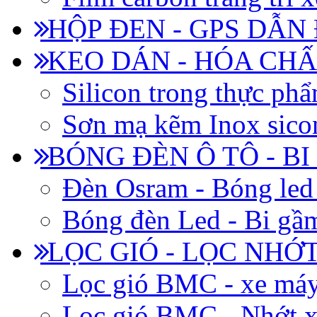
HỘP ĐEN - GPS DẪN
KEO DÁN - HÓA CHẤ
Silicon trong thực ph
Sơn mạ kẽm Inox siconi
BÓNG ĐÈN Ô TÔ - B
Đèn Osram - Bóng led
Bóng đèn Led - Bi gầm
LỌC GIÓ - LỌC NHỚ
Lọc gió BMC - xe má
Lọc gió BMC - Nhớt x