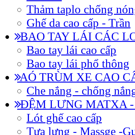
Thảm taplo chống nón
Ghế da cao cấp - Trần
BAO TAY LÁI CÁC L
Bao tay lái cao cấp
Bao tay lái phổ thông
AÓ TRÙM XE CAO CẤ
Che nắng - chống nắn
ĐỆM LƯNG MATXA -
Lót ghế cao cấp
Tựa lưng - Massge -Gư