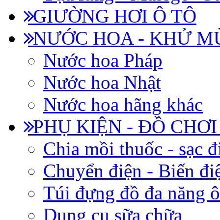
GIƯỜNG HƠI Ô TÔ
NƯỚC HOA - KHỬ M
Nước hoa Pháp
Nước hoa Nhật
Nước hoa hãng khác
PHỤ KIỆN - ĐỒ CHƠI
Chia mồi thuốc - sạc đ
Chuyển điện - Biến đi
Túi đựng đồ đa năng ô
Dụng cụ sữa chữa