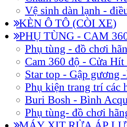
Vệ sinh dàn lạnh - điề
KÈN Ô TÔ (CÒI XE)
PHỤ TÙNG - CAM 360
Phụ tùng - đồ chơi hã
Cam 360 độ - Cửa Hít
Star top - Gập gương 
Phụ kiện trang trí các
Buri Bosh - Bình Acq
Phụ tùng- đồ chơi hãn
MÁY XỊT RỬA ÁP LỰ