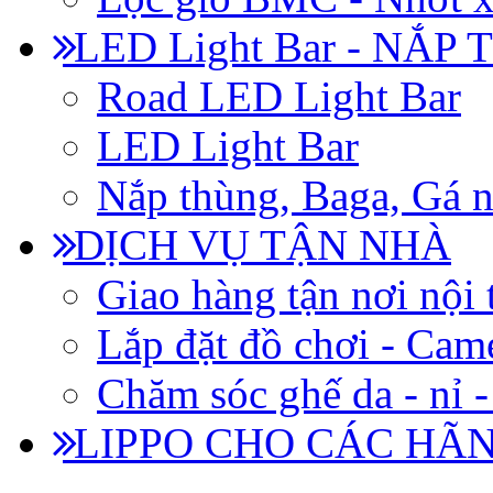
LED Light Bar - NẮP
Road LED Light Bar
LED Light Bar
Nắp thùng, Baga, Gá n
DỊCH VỤ TẬN NHÀ
Giao hàng tận nơi nội 
Lắp đặt đồ chơi - Came
Chăm sóc ghế da - nỉ -
LIPPO CHO CÁC HÃ