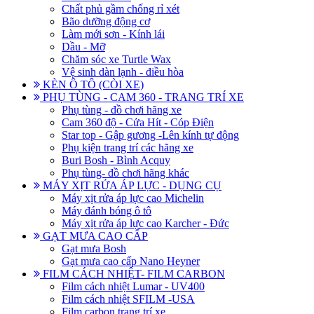
Chất phủ gầm chống rỉ xét
Bão dưỡng động cơ
Làm mới sơn - Kính lái
Dầu - Mỡ
Chăm sóc xe Turtle Wax
Vệ sinh dàn lạnh - điều hòa
KÈN Ô TÔ (CÒI XE)
PHỤ TÙNG - CAM 360 - TRANG TRÍ XE
Phụ tùng - đồ chơi hãng xe
Cam 360 độ - Cửa Hít - Cóp Điện
Star top - Gập gương -Lên kính tự động
Phụ kiện trang trí các hãng xe
Buri Bosh - Bình Acquy
Phụ tùng- đồ chơi hãng khác
MÁY XỊT RỬA ÁP LỰC - DỤNG CỤ
Máy xịt rửa áp lực cao Michelin
Máy đánh bóng ô tô
Máy xịt rửa áp lực cao Karcher - Đức
GẠT MƯA CAO CẤP
Gạt mưa Bosh
Gạt mưa cao cấp Nano Heyner
FILM CÁCH NHIỆT- FILM CARBON
Film cách nhiệt Lumar - UV400
Film cách nhiệt SFILM -USA
Film carbon trang trí xe