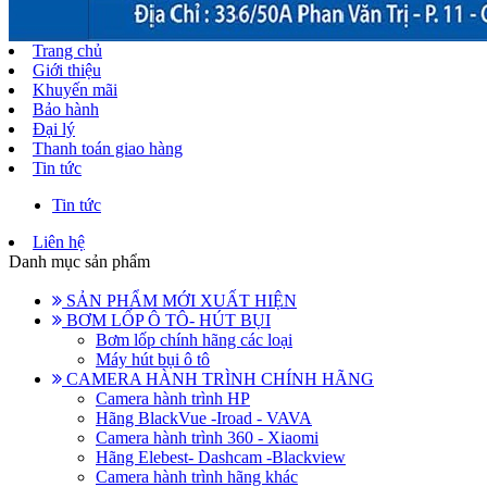
Trang chủ
Giới thiệu
Khuyến mãi
Bảo hành
Đại lý
Thanh toán giao hàng
Tin tức
Tin tức
Liên hệ
Danh mục sản phẩm
SẢN PHẨM MỚI XUẤT HIỆN
BƠM LỐP Ô TÔ- HÚT BỤI
Bơm lốp chính hãng các loại
Máy hút bụi ô tô
CAMERA HÀNH TRÌNH CHÍNH HÃNG
Camera hành trình HP
Hãng BlackVue -Iroad - VAVA
Camera hành trình 360 - Xiaomi
Hãng Elebest- Dashcam -Blackview
Camera hành trình hãng khác