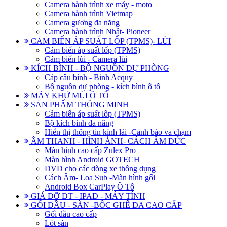
Camera hành trình xe máy - moto
Camera hành trình Vietmap
Camera gương đa năng
Camera hành trình Nhật- Pioneer
CẢM BIẾN ÁP SUẤT LỐP (TPMS)- LÙI
Cảm biến áp suất lốp (TPMS)
Cảm biến lùi - Camera lùi
KÍCH BÌNH - BỘ NGUỒN DỰ PHÒNG
Cáp câu bình - Binh Acquy
Bộ nguồn dự phòng - kích bình ô tô
MÁY KHỬ MÙI Ô TÔ
SẢN PHẨM THÔNG MINH
Cảm biến áp suất lốp (TPMS)
Bộ kích bình đa năng
Hiển thị thông tin kính lái -Cảnh báo va chạm
ÂM THANH - HÌNH ẢNH- CÁCH ÂM ĐỨC
Màn hình cao cấp Zulex Pro
Màn hình Android GOTECH
DVD cho các dòng xe thông dụng
Cách Âm- Loa Sub -Màn hình gối
Android Box CarPlay Ô Tô
GIÁ ĐỠ ĐT - IPAD - MÁY TÍNH
GỐI ĐẦU - SÀN -BÔC GHẾ DA CAO CẤP
Gối đầu cao cấp
Lót sàn