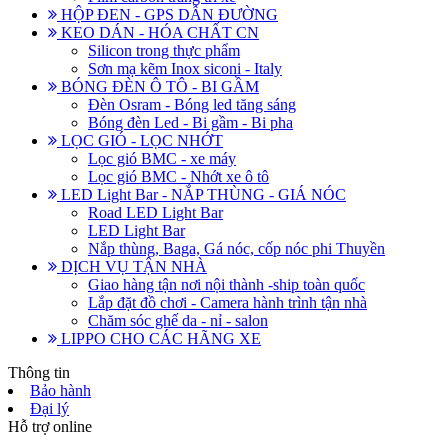
HỘP ĐEN - GPS DẪN ĐƯỜNG
KEO DÁN - HÓA CHẤT CN
Silicon trong thực phẩm
Sơn mạ kẽm Inox siconi - Italy
BÓNG ĐÈN Ô TÔ - BI GẦM
Đèn Osram - Bóng led tăng sáng
Bóng đèn Led - Bi gầm - Bi pha
LỌC GIÓ - LỌC NHỚT
Lọc gió BMC - xe máy
Lọc gió BMC - Nhớt xe ô tô
LED Light Bar - NẮP THÙNG - GIÁ NÓC
Road LED Light Bar
LED Light Bar
Nắp thùng, Baga, Gá nóc, cốp nóc phi Thuyền
DỊCH VỤ TẬN NHÀ
Giao hàng tận nơi nội thành -ship toàn quốc
Lắp đặt đồ chơi - Camera hành trình tận nhà
Chăm sóc ghế da - nỉ - salon
LIPPO CHO CÁC HÃNG XE
Thông tin
Bảo hành
Đại lý
Hỗ trợ online