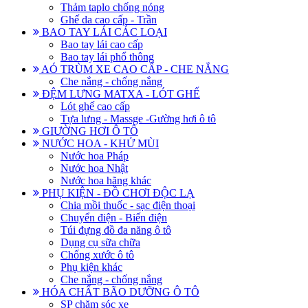
Thảm taplo chống nóng
Ghế da cao cấp - Trần
BAO TAY LÁI CÁC LOẠI
Bao tay lái cao cấp
Bao tay lái phổ thông
AÓ TRÙM XE CAO CẤP - CHE NẮNG
Che nắng - chống nắng
ĐỆM LƯNG MATXA - LÓT GHẾ
Lót ghế cao cấp
Tựa lưng - Massge -Gường hơi ô tô
GIƯỜNG HƠI Ô TÔ
NƯỚC HOA - KHỬ MÙI
Nước hoa Pháp
Nước hoa Nhật
Nước hoa hãng khác
PHỤ KIỆN - ĐỒ CHƠI ĐỘC LẠ
Chia mồi thuốc - sạc điện thoại
Chuyển điện - Biến điện
Túi đựng đồ đa năng ô tô
Dụng cụ sữa chữa
Chống xước ô tô
Phụ kiện khác
Che nắng - chống nắng
HÓA CHẤT BÃO DƯỠNG Ô TÔ
SP chăm sóc xe