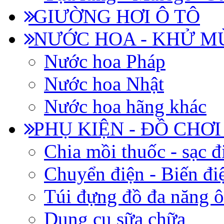
GIƯỜNG HƠI Ô TÔ
NƯỚC HOA - KHỬ M
Nước hoa Pháp
Nước hoa Nhật
Nước hoa hãng khác
PHỤ KIỆN - ĐỒ CHƠI
Chia mồi thuốc - sạc đ
Chuyển điện - Biến đi
Túi đựng đồ đa năng ô
Dụng cụ sữa chữa