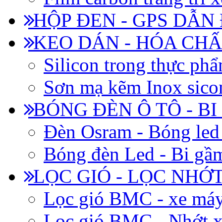
HỘP ĐEN - GPS DẪN
KEO DÁN - HÓA CHẤ
Silicon trong thực ph
Sơn mạ kẽm Inox siconi
BÓNG ĐÈN Ô TÔ - B
Đèn Osram - Bóng led
Bóng đèn Led - Bi gầm
LỌC GIÓ - LỌC NHỚ
Lọc gió BMC - xe má
Lọc gió BMC - Nhớt x