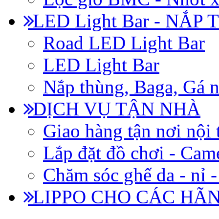
LED Light Bar - NẮP
Road LED Light Bar
LED Light Bar
Nắp thùng, Baga, Gá n
DỊCH VỤ TẬN NHÀ
Giao hàng tận nơi nội 
Lắp đặt đồ chơi - Came
Chăm sóc ghế da - nỉ -
LIPPO CHO CÁC HÃ