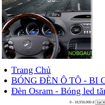
Trang Chủ
BÓNG ĐÈN Ô TÔ - BI
Đèn Osram - Bóng led tă
0 - 18,950,000 đ
Lọc k