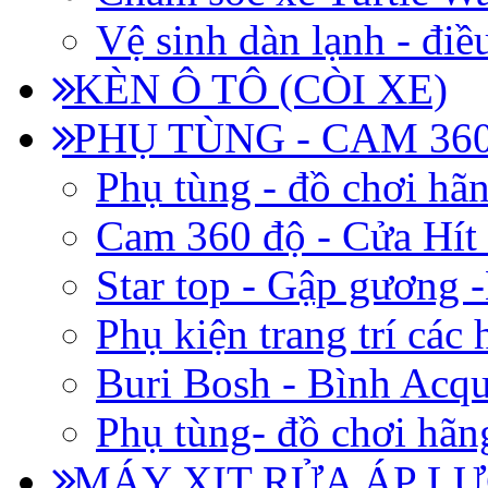
Vệ sinh dàn lạnh - điề
KÈN Ô TÔ (CÒI XE)
PHỤ TÙNG - CAM 360
Phụ tùng - đồ chơi hã
Cam 360 độ - Cửa Hít
Star top - Gập gương 
Phụ kiện trang trí các
Buri Bosh - Bình Acq
Phụ tùng- đồ chơi hãn
MÁY XỊT RỬA ÁP LỰ