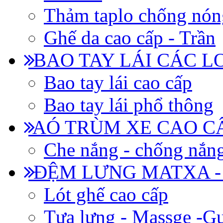
Thảm taplo chống nón
Ghế da cao cấp - Trần
BAO TAY LÁI CÁC L
Bao tay lái cao cấp
Bao tay lái phổ thông
AÓ TRÙM XE CAO CẤ
Che nắng - chống nắn
ĐỆM LƯNG MATXA -
Lót ghế cao cấp
Tựa lưng - Massge -Gư