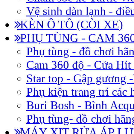
Vệ sinh dàn lạnh - điề
KÈN Ô TÔ (CÒI XE)
PHỤ TÙNG - CAM 360
Phụ tùng - đồ chơi hã
Cam 360 độ - Cửa Hít
Star top - Gập gương 
Phụ kiện trang trí các
Buri Bosh - Bình Acq
Phụ tùng- đồ chơi hãn
MÁY XỊT RỬA ÁP LỰ