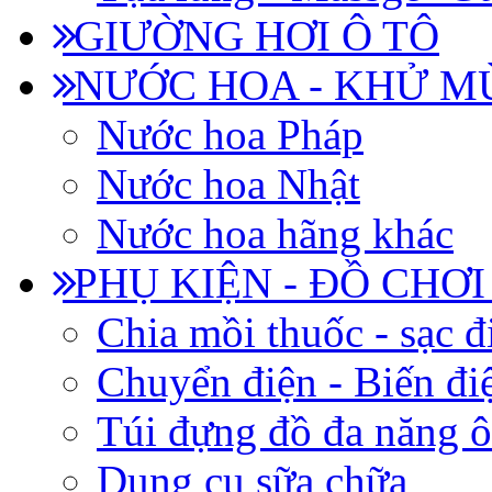
GIƯỜNG HƠI Ô TÔ
NƯỚC HOA - KHỬ M
Nước hoa Pháp
Nước hoa Nhật
Nước hoa hãng khác
PHỤ KIỆN - ĐỒ CHƠI
Chia mồi thuốc - sạc đ
Chuyển điện - Biến đi
Túi đựng đồ đa năng ô
Dụng cụ sữa chữa