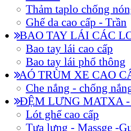
Thảm taplo chống nón
Ghế da cao cấp - Trần
BAO TAY LÁI CÁC L
Bao tay lái cao cấp
Bao tay lái phổ thông
AÓ TRÙM XE CAO CẤ
Che nắng - chống nắn
ĐỆM LƯNG MATXA -
Lót ghế cao cấp
Tựa lưng - Massge -Gư