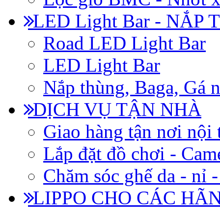
LED Light Bar - NẮP
Road LED Light Bar
LED Light Bar
Nắp thùng, Baga, Gá n
DỊCH VỤ TẬN NHÀ
Giao hàng tận nơi nội 
Lắp đặt đồ chơi - Came
Chăm sóc ghế da - nỉ -
LIPPO CHO CÁC HÃ