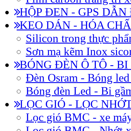
HỘP ĐEN - GPS DẪN
KEO DÁN - HÓA CHẤ
Silicon trong thực ph
Sơn mạ kẽm Inox siconi
BÓNG ĐÈN Ô TÔ - B
Đèn Osram - Bóng led
Bóng đèn Led - Bi gầm
LỌC GIÓ - LỌC NHỚ
Lọc gió BMC - xe má
Lọc gió BMC - Nhớt x