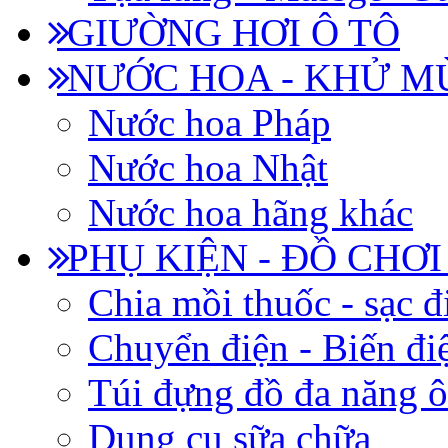
GIƯỜNG HƠI Ô TÔ
NƯỚC HOA - KHỬ M
Nước hoa Pháp
Nước hoa Nhật
Nước hoa hãng khác
PHỤ KIỆN - ĐỒ CHƠI
Chia mồi thuốc - sạc đ
Chuyển điện - Biến đi
Túi đựng đồ đa năng ô
Dụng cụ sữa chữa