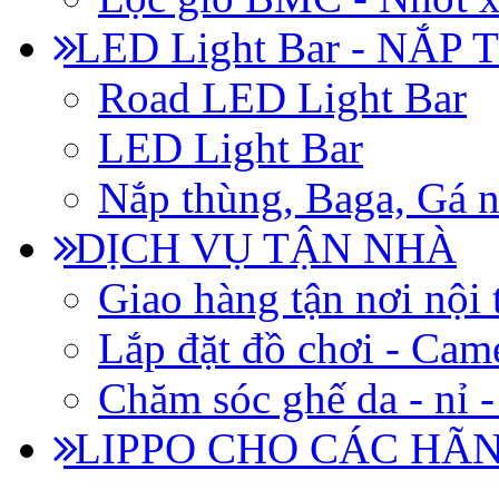
LED Light Bar - NẮP
Road LED Light Bar
LED Light Bar
Nắp thùng, Baga, Gá n
DỊCH VỤ TẬN NHÀ
Giao hàng tận nơi nội 
Lắp đặt đồ chơi - Came
Chăm sóc ghế da - nỉ -
LIPPO CHO CÁC HÃ