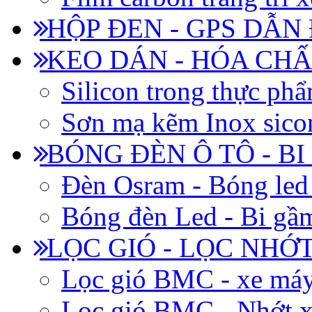
HỘP ĐEN - GPS DẪN
KEO DÁN - HÓA CHẤ
Silicon trong thực ph
Sơn mạ kẽm Inox siconi
BÓNG ĐÈN Ô TÔ - B
Đèn Osram - Bóng led
Bóng đèn Led - Bi gầm
LỌC GIÓ - LỌC NHỚ
Lọc gió BMC - xe má
Lọc gió BMC - Nhớt x