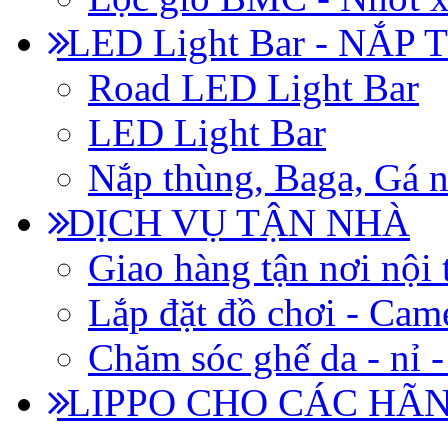
LED Light Bar - NẮP
Road LED Light Bar
LED Light Bar
Nắp thùng, Baga, Gá n
DỊCH VỤ TẬN NHÀ
Giao hàng tận nơi nội 
Lắp đặt đồ chơi - Came
Chăm sóc ghế da - nỉ -
LIPPO CHO CÁC HÃ