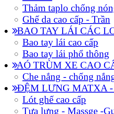
Thảm taplo chống nón
Ghế da cao cấp - Trần
BAO TAY LÁI CÁC L
Bao tay lái cao cấp
Bao tay lái phổ thông
AÓ TRÙM XE CAO CẤ
Che nắng - chống nắn
ĐỆM LƯNG MATXA -
Lót ghế cao cấp
Tựa lưng - Massge -Gư