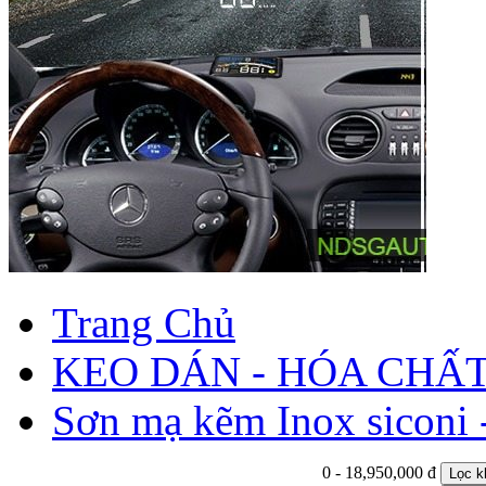
Trang Chủ
KEO DÁN - HÓA CHẤ
Sơn mạ kẽm Inox siconi -
0 - 18,950,000 đ
Lọc k