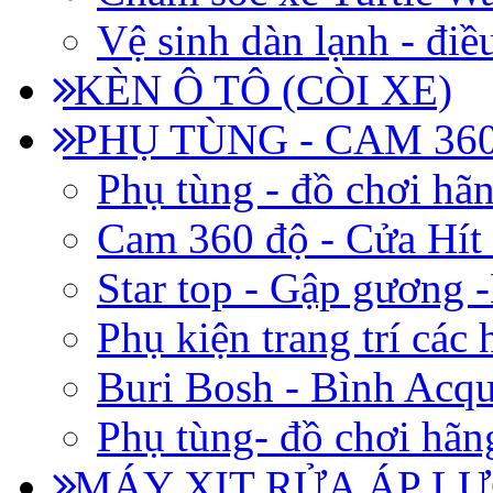
Vệ sinh dàn lạnh - điề
KÈN Ô TÔ (CÒI XE)
PHỤ TÙNG - CAM 360
Phụ tùng - đồ chơi hã
Cam 360 độ - Cửa Hít
Star top - Gập gương 
Phụ kiện trang trí các
Buri Bosh - Bình Acq
Phụ tùng- đồ chơi hãn
MÁY XỊT RỬA ÁP LỰ