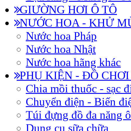
GIƯỜNG HƠI Ô TÔ
NƯỚC HOA - KHỬ M
Nước hoa Pháp
Nước hoa Nhật
Nước hoa hãng khác
PHỤ KIỆN - ĐỒ CHƠI
Chia mồi thuốc - sạc đ
Chuyển điện - Biến đi
Túi đựng đồ đa năng ô
Dụng cụ sữa chữa