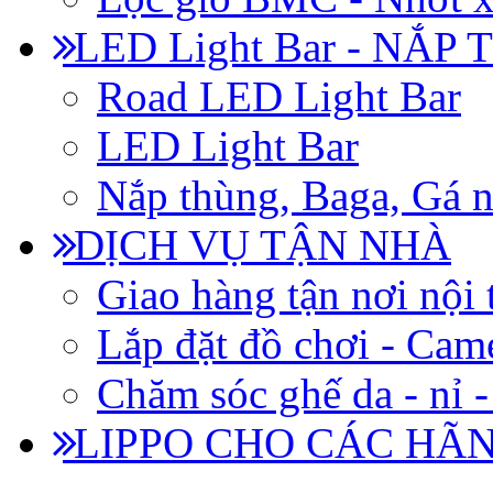
LED Light Bar - NẮP
Road LED Light Bar
LED Light Bar
Nắp thùng, Baga, Gá n
DỊCH VỤ TẬN NHÀ
Giao hàng tận nơi nội 
Lắp đặt đồ chơi - Came
Chăm sóc ghế da - nỉ -
LIPPO CHO CÁC HÃ