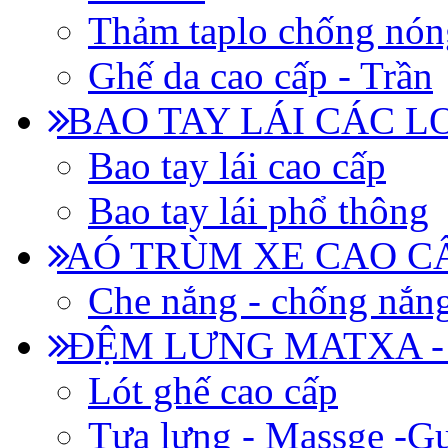
Thảm taplo chống nón
Ghế da cao cấp - Trần
BAO TAY LÁI CÁC L
Bao tay lái cao cấp
Bao tay lái phổ thông
AÓ TRÙM XE CAO CẤ
Che nắng - chống nắn
ĐỆM LƯNG MATXA -
Lót ghế cao cấp
Tựa lưng - Massge -Gư