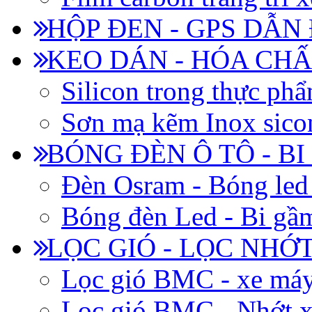
HỘP ĐEN - GPS DẪN
KEO DÁN - HÓA CHẤ
Silicon trong thực ph
Sơn mạ kẽm Inox siconi
BÓNG ĐÈN Ô TÔ - B
Đèn Osram - Bóng led
Bóng đèn Led - Bi gầm
LỌC GIÓ - LỌC NHỚ
Lọc gió BMC - xe má
Lọc gió BMC - Nhớt x