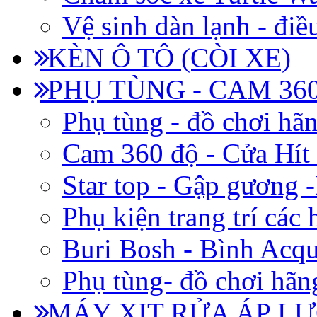
Vệ sinh dàn lạnh - điề
KÈN Ô TÔ (CÒI XE)
PHỤ TÙNG - CAM 360
Phụ tùng - đồ chơi hã
Cam 360 độ - Cửa Hít
Star top - Gập gương 
Phụ kiện trang trí các
Buri Bosh - Bình Acq
Phụ tùng- đồ chơi hãn
MÁY XỊT RỬA ÁP LỰ