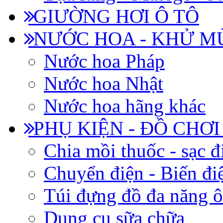
GIƯỜNG HƠI Ô TÔ
NƯỚC HOA - KHỬ M
Nước hoa Pháp
Nước hoa Nhật
Nước hoa hãng khác
PHỤ KIỆN - ĐỒ CHƠI
Chia mồi thuốc - sạc đ
Chuyển điện - Biến đi
Túi đựng đồ đa năng ô
Dụng cụ sữa chữa