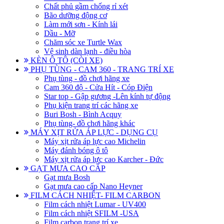
Chất phủ gầm chống rỉ xét
Bão dưỡng động cơ
Làm mới sơn - Kính lái
Dầu - Mỡ
Chăm sóc xe Turtle Wax
Vệ sinh dàn lạnh - điều hòa
KÈN Ô TÔ (CÒI XE)
PHỤ TÙNG - CAM 360 - TRANG TRÍ XE
Phụ tùng - đồ chơi hãng xe
Cam 360 độ - Cửa Hít - Cóp Điện
Star top - Gập gương -Lên kính tự động
Phụ kiện trang trí các hãng xe
Buri Bosh - Bình Acquy
Phụ tùng- đồ chơi hãng khác
MÁY XỊT RỬA ÁP LỰC - DỤNG CỤ
Máy xịt rửa áp lực cao Michelin
Máy đánh bóng ô tô
Máy xịt rửa áp lực cao Karcher - Đức
GẠT MƯA CAO CẤP
Gạt mưa Bosh
Gạt mưa cao cấp Nano Heyner
FILM CÁCH NHIỆT- FILM CARBON
Film cách nhiệt Lumar - UV400
Film cách nhiệt SFILM -USA
Film carbon trang trí xe