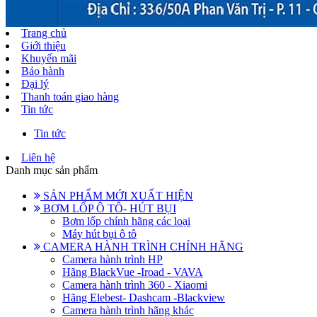
Trang chủ
Giới thiệu
Khuyến mãi
Bảo hành
Đại lý
Thanh toán giao hàng
Tin tức
Tin tức
Liên hệ
Danh mục sản phẩm
SẢN PHẨM MỚI XUẤT HIỆN
BƠM LỐP Ô TÔ- HÚT BỤI
Bơm lốp chính hãng các loại
Máy hút bụi ô tô
CAMERA HÀNH TRÌNH CHÍNH HÃNG
Camera hành trình HP
Hãng BlackVue -Iroad - VAVA
Camera hành trình 360 - Xiaomi
Hãng Elebest- Dashcam -Blackview
Camera hành trình hãng khác