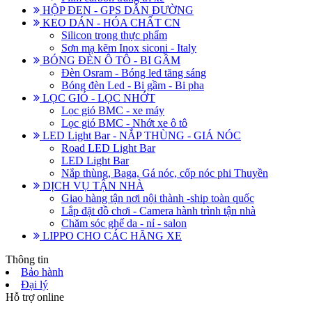
HỘP ĐEN - GPS DẪN ĐƯỜNG
KEO DÁN - HÓA CHẤT CN
Silicon trong thực phẩm
Sơn mạ kẽm Inox siconi - Italy
BÓNG ĐÈN Ô TÔ - BI GẦM
Đèn Osram - Bóng led tăng sáng
Bóng đèn Led - Bi gầm - Bi pha
LỌC GIÓ - LỌC NHỚT
Lọc gió BMC - xe máy
Lọc gió BMC - Nhớt xe ô tô
LED Light Bar - NẮP THÙNG - GIÁ NÓC
Road LED Light Bar
LED Light Bar
Nắp thùng, Baga, Gá nóc, cốp nóc phi Thuyền
DỊCH VỤ TẬN NHÀ
Giao hàng tận nơi nội thành -ship toàn quốc
Lắp đặt đồ chơi - Camera hành trình tận nhà
Chăm sóc ghế da - nỉ - salon
LIPPO CHO CÁC HÃNG XE
Thông tin
Bảo hành
Đại lý
Hỗ trợ online