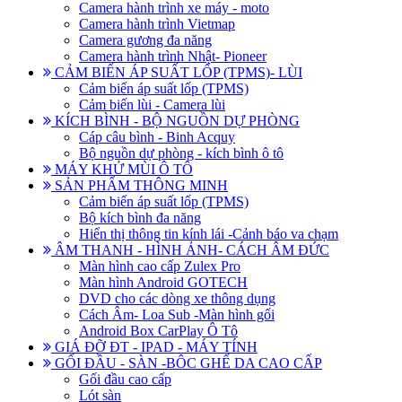
Camera hành trình xe máy - moto
Camera hành trình Vietmap
Camera gương đa năng
Camera hành trình Nhật- Pioneer
CẢM BIẾN ÁP SUẤT LỐP (TPMS)- LÙI
Cảm biến áp suất lốp (TPMS)
Cảm biến lùi - Camera lùi
KÍCH BÌNH - BỘ NGUỒN DỰ PHÒNG
Cáp câu bình - Binh Acquy
Bộ nguồn dự phòng - kích bình ô tô
MÁY KHỬ MÙI Ô TÔ
SẢN PHẨM THÔNG MINH
Cảm biến áp suất lốp (TPMS)
Bộ kích bình đa năng
Hiển thị thông tin kính lái -Cảnh báo va chạm
ÂM THANH - HÌNH ẢNH- CÁCH ÂM ĐỨC
Màn hình cao cấp Zulex Pro
Màn hình Android GOTECH
DVD cho các dòng xe thông dụng
Cách Âm- Loa Sub -Màn hình gối
Android Box CarPlay Ô Tô
GIÁ ĐỠ ĐT - IPAD - MÁY TÍNH
GỐI ĐẦU - SÀN -BÔC GHẾ DA CAO CẤP
Gối đầu cao cấp
Lót sàn