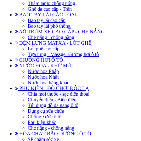
Thảm taplo chống nóng
Ghế da cao cấp - Trần
BAO TAY LÁI CÁC LOẠI
Bao tay lái cao cấp
Bao tay lái phổ thông
AÓ TRÙM XE CAO CẤP - CHE NẮNG
Che nắng - chống nắng
ĐỆM LƯNG MATXA - LÓT GHẾ
Lót ghế cao cấp
Tựa lưng - Massge -Gường hơi ô tô
GIƯỜNG HƠI Ô TÔ
NƯỚC HOA - KHỬ MÙI
Nước hoa Pháp
Nước hoa Nhật
Nước hoa hãng khác
PHỤ KIỆN - ĐỒ CHƠI ĐỘC LẠ
Chia mồi thuốc - sạc điện thoại
Chuyển điện - Biến điện
Túi đựng đồ đa năng ô tô
Dụng cụ sữa chữa
Chống xước ô tô
Phụ kiện khác
Che nắng - chống nắng
HÓA CHẤT BÃO DƯỠNG Ô TÔ
SP chăm sóc xe