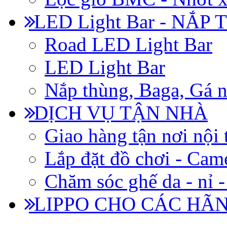
LED Light Bar - NẮP
Road LED Light Bar
LED Light Bar
Nắp thùng, Baga, Gá n
DỊCH VỤ TẬN NHÀ
Giao hàng tận nơi nội 
Lắp đặt đồ chơi - Came
Chăm sóc ghế da - nỉ -
LIPPO CHO CÁC HÃ