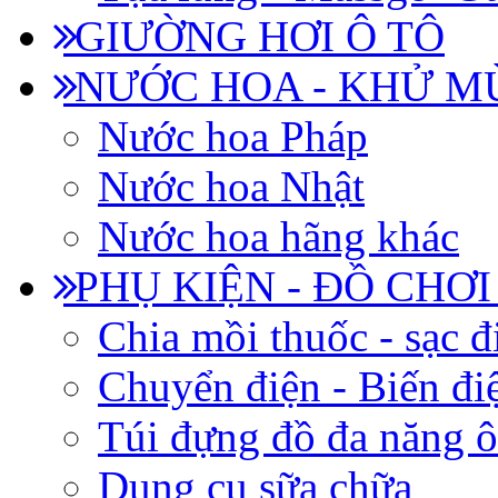
GIƯỜNG HƠI Ô TÔ
NƯỚC HOA - KHỬ M
Nước hoa Pháp
Nước hoa Nhật
Nước hoa hãng khác
PHỤ KIỆN - ĐỒ CHƠI
Chia mồi thuốc - sạc đ
Chuyển điện - Biến đi
Túi đựng đồ đa năng ô
Dụng cụ sữa chữa