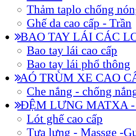
Thảm taplo chống nón
Ghế da cao cấp - Trần
BAO TAY LÁI CÁC L
Bao tay lái cao cấp
Bao tay lái phổ thông
AÓ TRÙM XE CAO CẤ
Che nắng - chống nắn
ĐỆM LƯNG MATXA -
Lót ghế cao cấp
Tựa lưng - Massge -Gư