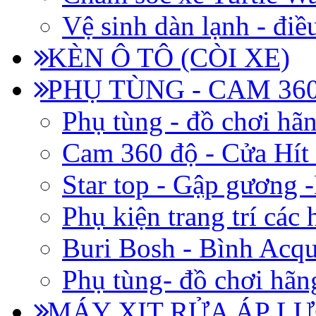
Vệ sinh dàn lạnh - điề
KÈN Ô TÔ (CÒI XE)
PHỤ TÙNG - CAM 360
Phụ tùng - đồ chơi hã
Cam 360 độ - Cửa Hít
Star top - Gập gương 
Phụ kiện trang trí các
Buri Bosh - Bình Acq
Phụ tùng- đồ chơi hãn
MÁY XỊT RỬA ÁP LỰ