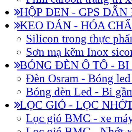
HỘP ĐEN - GPS DẪN
KEO DÁN - HÓA CHẤ
Silicon trong thực ph
Sơn mạ kẽm Inox siconi
BÓNG ĐÈN Ô TÔ - B
Đèn Osram - Bóng led
Bóng đèn Led - Bi gầm
LỌC GIÓ - LỌC NHỚ
Lọc gió BMC - xe má
Lọc gió BMC - Nhớt x