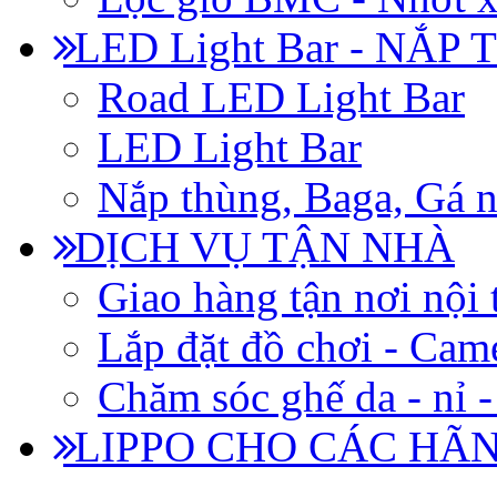
LED Light Bar - NẮP
Road LED Light Bar
LED Light Bar
Nắp thùng, Baga, Gá n
DỊCH VỤ TẬN NHÀ
Giao hàng tận nơi nội 
Lắp đặt đồ chơi - Came
Chăm sóc ghế da - nỉ -
LIPPO CHO CÁC HÃ