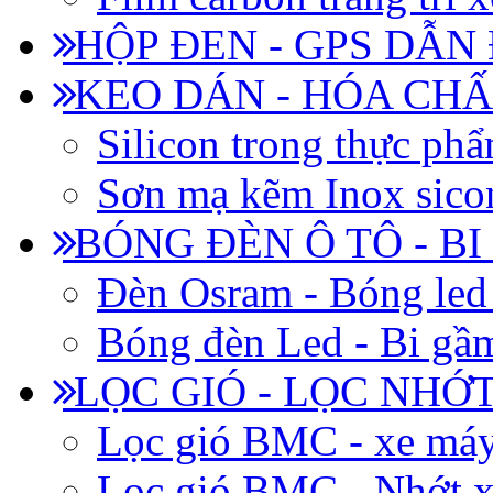
HỘP ĐEN - GPS DẪN
KEO DÁN - HÓA CHẤ
Silicon trong thực ph
Sơn mạ kẽm Inox siconi
BÓNG ĐÈN Ô TÔ - B
Đèn Osram - Bóng led
Bóng đèn Led - Bi gầm
LỌC GIÓ - LỌC NHỚ
Lọc gió BMC - xe má
Lọc gió BMC - Nhớt x