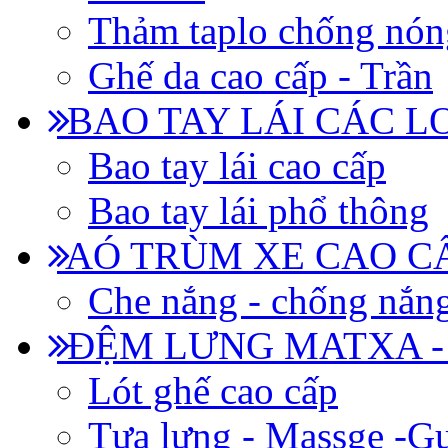
Thảm taplo chống nón
Ghế da cao cấp - Trần
BAO TAY LÁI CÁC L
Bao tay lái cao cấp
Bao tay lái phổ thông
AÓ TRÙM XE CAO CẤ
Che nắng - chống nắn
ĐỆM LƯNG MATXA -
Lót ghế cao cấp
Tựa lưng - Massge -Gư