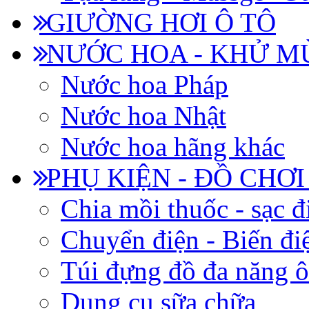
GIƯỜNG HƠI Ô TÔ
NƯỚC HOA - KHỬ M
Nước hoa Pháp
Nước hoa Nhật
Nước hoa hãng khác
PHỤ KIỆN - ĐỒ CHƠI
Chia mồi thuốc - sạc đ
Chuyển điện - Biến đi
Túi đựng đồ đa năng ô
Dụng cụ sữa chữa