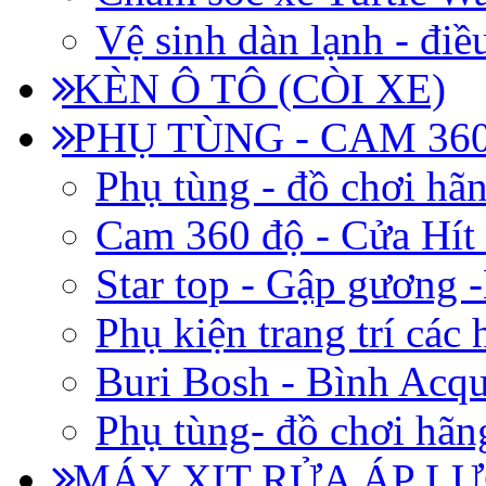
Vệ sinh dàn lạnh - điề
KÈN Ô TÔ (CÒI XE)
PHỤ TÙNG - CAM 360
Phụ tùng - đồ chơi hã
Cam 360 độ - Cửa Hít
Star top - Gập gương 
Phụ kiện trang trí các
Buri Bosh - Bình Acq
Phụ tùng- đồ chơi hãn
MÁY XỊT RỬA ÁP LỰ