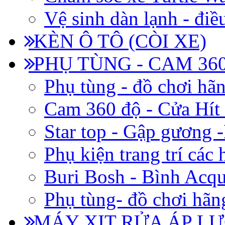
Vệ sinh dàn lạnh - điề
KÈN Ô TÔ (CÒI XE)
PHỤ TÙNG - CAM 360
Phụ tùng - đồ chơi hã
Cam 360 độ - Cửa Hít
Star top - Gập gương 
Phụ kiện trang trí các
Buri Bosh - Bình Acq
Phụ tùng- đồ chơi hãn
MÁY XỊT RỬA ÁP LỰ