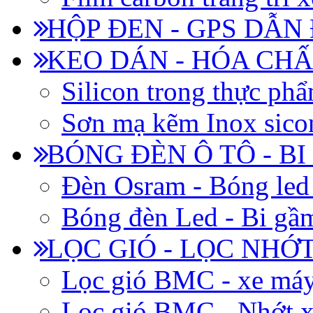
HỘP ĐEN - GPS DẪN
KEO DÁN - HÓA CHẤ
Silicon trong thực ph
Sơn mạ kẽm Inox siconi
BÓNG ĐÈN Ô TÔ - B
Đèn Osram - Bóng led
Bóng đèn Led - Bi gầm
LỌC GIÓ - LỌC NHỚ
Lọc gió BMC - xe má
Lọc gió BMC - Nhớt x