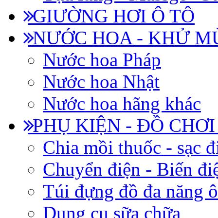
GIƯỜNG HƠI Ô TÔ
NƯỚC HOA - KHỬ M
Nước hoa Pháp
Nước hoa Nhật
Nước hoa hãng khác
PHỤ KIỆN - ĐỒ CHƠI
Chia mồi thuốc - sạc đ
Chuyển điện - Biến đi
Túi đựng đồ đa năng ô
Dụng cụ sữa chữa