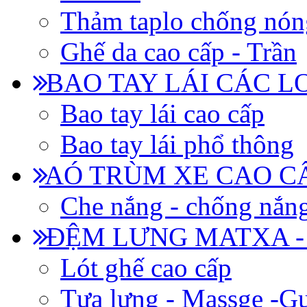
Thảm taplo chống nón
Ghế da cao cấp - Trần
BAO TAY LÁI CÁC L
Bao tay lái cao cấp
Bao tay lái phổ thông
AÓ TRÙM XE CAO CẤ
Che nắng - chống nắn
ĐỆM LƯNG MATXA -
Lót ghế cao cấp
Tựa lưng - Massge -Gư