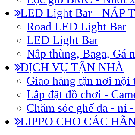
LED Light Bar - NẮP
Road LED Light Bar
LED Light Bar
Nắp thùng, Baga, Gá n
DỊCH VỤ TẬN NHÀ
Giao hàng tận nơi nội 
Lắp đặt đồ chơi - Came
Chăm sóc ghế da - nỉ -
LIPPO CHO CÁC HÃ