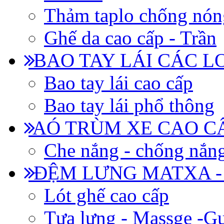
Thảm taplo chống nón
Ghế da cao cấp - Trần
BAO TAY LÁI CÁC L
Bao tay lái cao cấp
Bao tay lái phổ thông
AÓ TRÙM XE CAO CẤ
Che nắng - chống nắn
ĐỆM LƯNG MATXA -
Lót ghế cao cấp
Tựa lưng - Massge -Gư