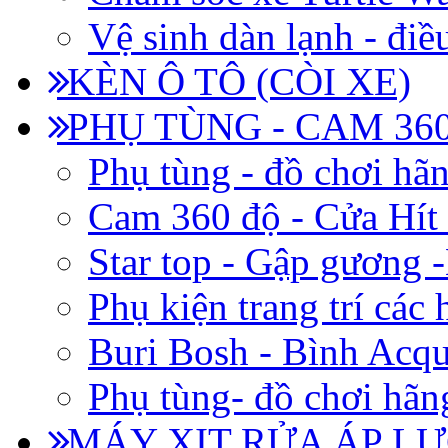
Vệ sinh dàn lạnh - điề
KÈN Ô TÔ (CÒI XE)
PHỤ TÙNG - CAM 360
Phụ tùng - đồ chơi hã
Cam 360 độ - Cửa Hít
Star top - Gập gương 
Phụ kiện trang trí các
Buri Bosh - Bình Acq
Phụ tùng- đồ chơi hãn
MÁY XỊT RỬA ÁP LỰ