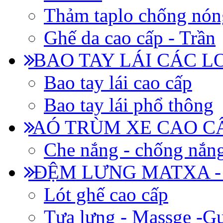
Thảm taplo chống nón
Ghế da cao cấp - Trần
BAO TAY LÁI CÁC L
Bao tay lái cao cấp
Bao tay lái phổ thông
AÓ TRÙM XE CAO CẤ
Che nắng - chống nắn
ĐỆM LƯNG MATXA -
Lót ghế cao cấp
Tựa lưng - Massge -Gư