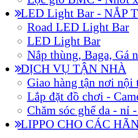
LED Light Bar - NẮP
Road LED Light Bar
LED Light Bar
Nắp thùng, Baga, Gá n
DỊCH VỤ TẬN NHÀ
Giao hàng tận nơi nội 
Lắp đặt đồ chơi - Came
Chăm sóc ghế da - nỉ -
LIPPO CHO CÁC HÃ