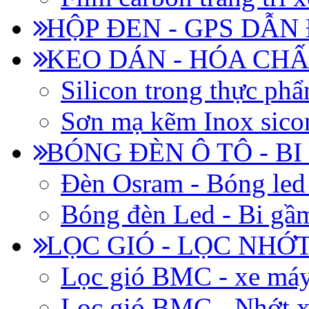
HỘP ĐEN - GPS DẪN
KEO DÁN - HÓA CHẤ
Silicon trong thực ph
Sơn mạ kẽm Inox siconi
BÓNG ĐÈN Ô TÔ - B
Đèn Osram - Bóng led
Bóng đèn Led - Bi gầm
LỌC GIÓ - LỌC NHỚ
Lọc gió BMC - xe má
Lọc gió BMC - Nhớt x