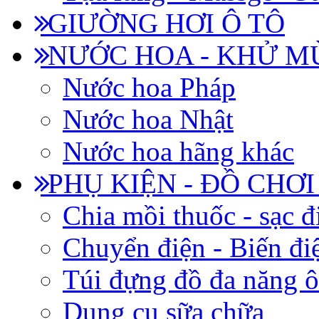
GIƯỜNG HƠI Ô TÔ
NƯỚC HOA - KHỬ M
Nước hoa Pháp
Nước hoa Nhật
Nước hoa hãng khác
PHỤ KIỆN - ĐỒ CHƠI
Chia mồi thuốc - sạc đ
Chuyển điện - Biến đi
Túi đựng đồ đa năng ô
Dụng cụ sữa chữa